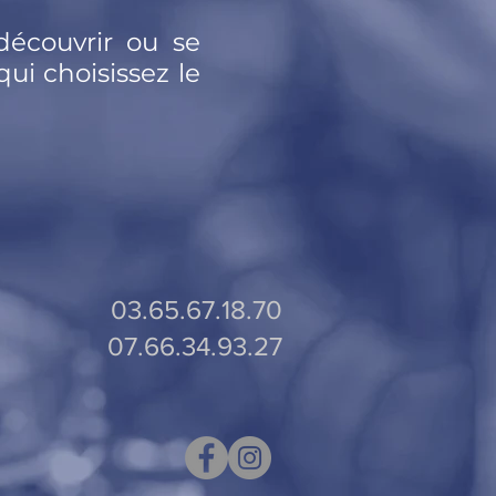
découvrir ou se
 qui
choisissez le
03.65.67.18.70
07.66.34.93.27