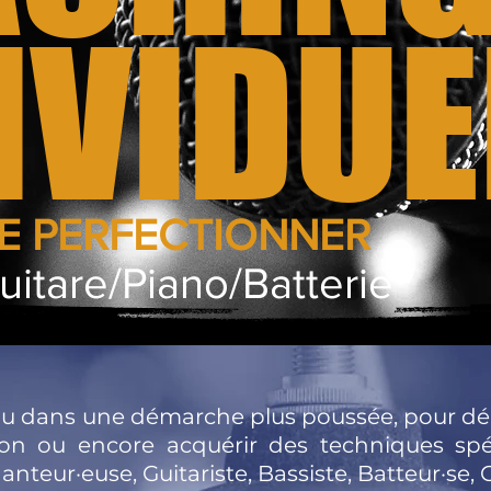
IVIDUE
SE
PERFECTIONNER
itare/Piano/Batterie
r ou dans une démarche plus poussée, pour dé
on ou encore acquérir des techniques spéc
anteur·euse, Guitariste, Bassiste, Batteur·se, 