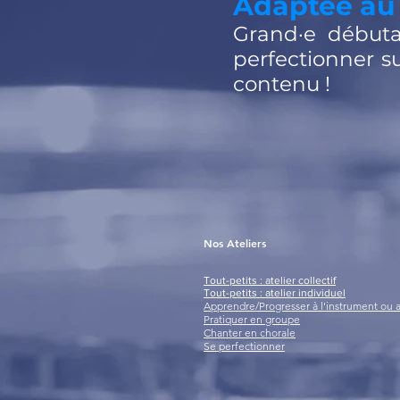
Adaptée au
Grand·e
débutan
perfectionner su
contenu
!
Nos Ateliers
Tout-petits : atelier collectif
Tout-petits : atelier individuel
Apprendre/Progresser à l'instrument ou 
Pratiquer en groupe
Chanter en chorale
Se perfectionner