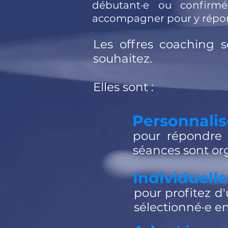
débutant·e ou confirmé
accompagner pour y répo
Les offres coaching 
souhaitez.
Elles sont :
Personnali
pour répondre a
séances sont
or
Individuelle
pour profitez d
sélectionné·e en