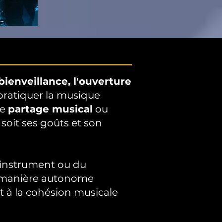
bienveillance,
l'ouverture
pratiquer la musique
de
partage musical
ou
soit ses goûts et son
'instrument ou du
de manière autonome
et à la cohésion musicale