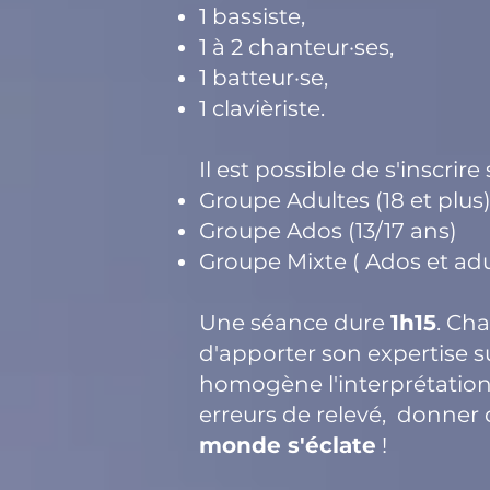
1 bassiste,
1 à 2 chanteur·ses,
1 batteur·se,
1 clavièriste.
Il est possible de s'inscrire 
Groupe Adultes (18 et plus
Groupe Ados (13/17 ans)
Groupe Mixte ( Ados et adu
Une séance dure
1h15
. Ch
d'apporter son expertise s
homogène l'interprétation, 
erreurs de relevé, donner 
monde s'éclate
!