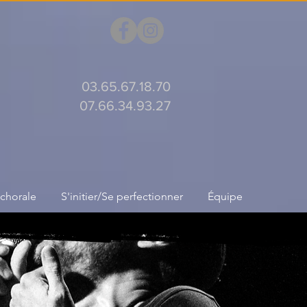
03.65.67.18.70
07.66.34.93.27
 chorale
S'initier/Se perfectionner
Équipe