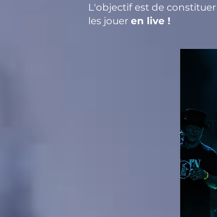
L'objectif est de constitue
les jouer
en live !